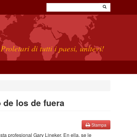
Proletari di tutti i paesi, unitevi!
 de los de fuera
Stampa
ta profesional Gary Lineker. En ella, se le