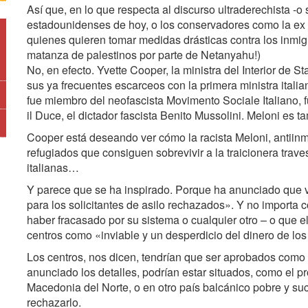
Así que, en lo que respecta al discurso ultraderechista -o
estadounidenses de hoy, o los conservadores como la ex m
quienes quieren tomar medidas drásticas contra los inmigra
matanza de palestinos por parte de Netanyahu!)
No, en efecto. Yvette Cooper, la ministra del Interior de 
sus ya frecuentes escarceos con la primera ministra itali
fue miembro del neofascista Movimento Sociale Italiano,
il Duce, el dictador fascista Benito Mussolini. Meloni 
Cooper está deseando ver cómo la racista Meloni, antiinmig
refugiados que consiguen sobrevivir a la traicionera trav
italianas…
Y parece que se ha inspirado. Porque ha anunciado que va
para los solicitantes de asilo rechazados». Y no importa 
haber fracasado por su sistema o cualquier otro – o que
centros como «inviable y un desperdicio del dinero de lo
Los centros, nos dicen, tendrían que ser aprobados com
anunciado los detalles, podrían estar situados, como el p
Macedonia del Norte, o en otro país balcánico pobre y su
rechazarlo.