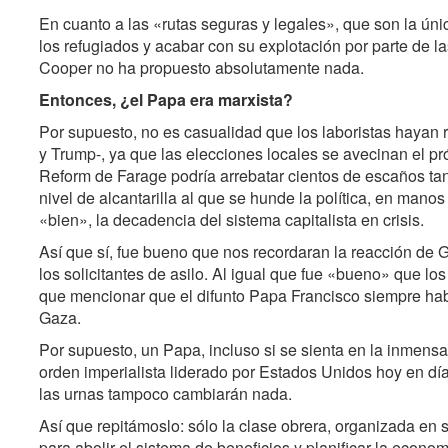
En cuanto a las «rutas seguras y legales», que son la úni
los refugiados y acabar con su explotación por parte de 
Cooper no ha propuesto absolutamente nada.
Entonces, ¿el Papa era marxista?
Por supuesto, no es casualidad que los laboristas hayan re
y Trump-, ya que las elecciones locales se avecinan el p
Reform de Farage podría arrebatar cientos de escaños tanto
nivel de alcantarilla al que se hunde la política, en mano
«bien», la decadencia del sistema capitalista en crisis.
Así que sí, fue bueno que nos recordaran la reacción de Ga
los solicitantes de asilo. Al igual que fue «bueno» que 
que mencionar que el difunto Papa Francisco siempre habí
Gaza.
Por supuesto, un Papa, incluso si se sienta en la inmens
orden imperialista liderado por Estados Unidos hoy en día
las urnas tampoco cambiarán nada.
Así que repitámoslo: sólo la clase obrera, organizada en 
para abolir el sistema de beneficios y planificar la eco