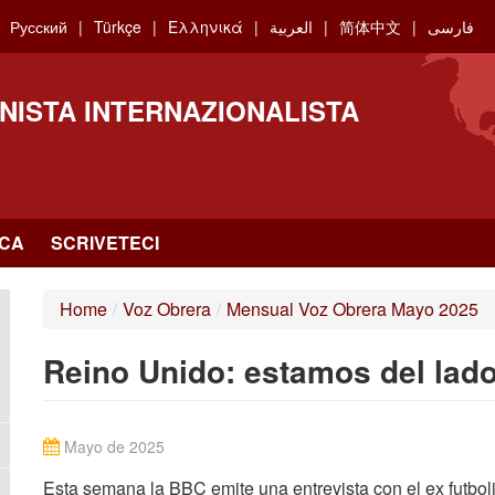
Русский
Türkçe
Ελληνικά
العربية
简体中文
فارسی
NISTA INTERNAZIONALISTA
RCA
SCRIVETECI
Home
/
Voz Obrera
/
Mensual Voz Obrera Mayo 2025
Reino Unido: estamos del lado
Mayo de 2025
Esta semana la BBC emite una entrevista con el ex futbolis