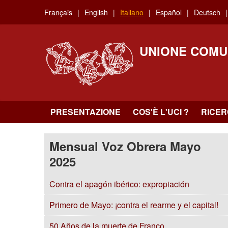
Skip
Français
English
Italiano
Español
Deutsch
to
main
content
UNIONE COMU
PRESENTAZIONE
COS'È L'UCI ?
RICE
Mensual Voz Obrera Mayo
2025
Contra el apagón ibérico: expropiación
Primero de Mayo: ¡contra el rearme y el capital!
50 Años de la muerte de Franco