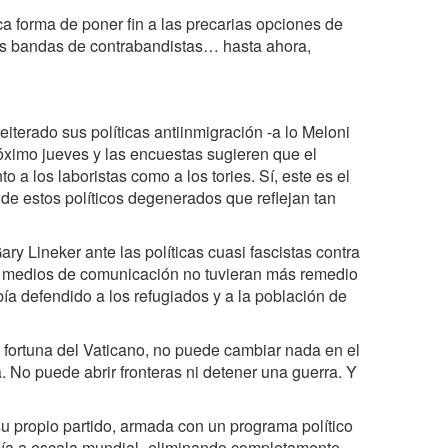
ca forma de poner fin a las precarias opciones de
las bandas de contrabandistas… hasta ahora,
iterado sus políticas antiinmigración -a lo Meloni
róximo jueves y las encuestas sugieren que el
 a los laboristas como a los tories. Sí, este es el
s de estos políticos degenerados que reflejan tan
ry Lineker ante las políticas cuasi fascistas contra
los medios de comunicación no tuvieran más remedio
a defendido a los refugiados y a la población de
a fortuna del Vaticano, no puede cambiar nada en el
. No puede abrir fronteras ni detener una guerra. Y
su propio partido, armada con un programa político
nomía a escala mundial -eliminando completamente