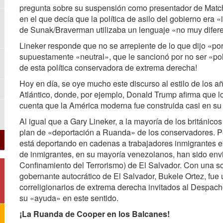
pregunta sobre su suspensión como presentador de Match 
en el que decía que la política de asilo del gobierno era
de Sunak/Braverman utilizaba un lenguaje «no muy diferen
Lineker responde que no se arrepiente de lo que dijo «por
supuestamente «neutral», que le sancionó por no ser «pol
de esta política conservadora de extrema derecha!
Hoy en día, se oye mucho este discurso al estilo de los añ
Atlántico, donde, por ejemplo, Donald Trump afirma que l
cuenta que la América moderna fue construida casi en su 
Al igual que a Gary Lineker, a la mayoría de los británico
plan de «deportación a Ruanda» de los conservadores. P
está deportando en cadenas a trabajadores inmigrantes e
de inmigrantes, en su mayoría venezolanos, han sido env
Confinamiento del Terrorismo) de El Salvador. Con una s
gobernante autocrático de El Salvador, Bukele Ortez, fue 
correligionarios de extrema derecha invitados al Despach
su «ayuda» en este sentido.
¡La Ruanda de Cooper en los Balcanes!