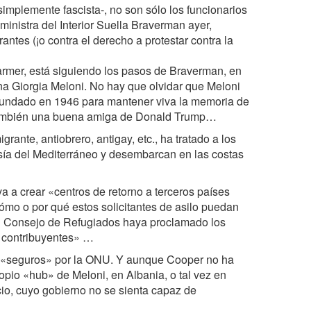
 simplemente fascista-, no son sólo los funcionarios
inistra del Interior Suella Braverman ayer,
ntes (¡o contra el derecho a protestar contra la
Starmer, está siguiendo los pasos de Braverman, en
ana Giorgia Meloni. No hay que olvidar que Meloni
 fundado en 1946 para mantener viva la memoria de
es también una buena amiga de Donald Trump…
rante, antiobrero, antigay, etc., ha tratado a los
esía del Mediterráneo y desembarcan en las costas
 a crear «centros de retorno a terceros países
cómo o por qué estos solicitantes de asilo puedan
 el Consejo de Refugiados haya proclamado los
s contribuyentes» …
o «seguros» por la ONU. Y aunque Cooper no ha
ropio «hub» de Meloni, en Albania, o tal vez en
cio, cuyo gobierno no se sienta capaz de