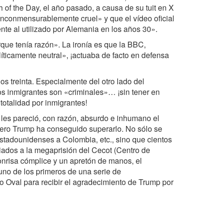
of the Day, el año pasado, a causa de su tuit en X
 «inconmensurablemente cruel» y que el vídeo oficial
te al utilizado por Alemania en los años 30».
que tenía razón». La ironía es que la BBC,
íticamente neutral», ¡actuaba de facto en defensa
os treinta. Especialmente del otro lado del
os inmigrantes son «criminales»… ¡sin tener en
totalidad por inmigrantes!
s les pareció, con razón, absurdo e inhumano el
ero Trump ha conseguido superarlo. No sólo se
stadounidenses a Colombia, etc., sino que cientos
iados a la megaprisión del Cecot (Centro de
onrisa cómplice y un apretón de manos, el
uno de los primeros de una serie de
o Oval para recibir el agradecimiento de Trump por