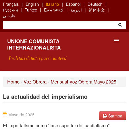
Skip
Français
English
Italiano
Español
Deutsch
to
Русский
Türkçe
Ελληνικά
العربية
简体中文
main
فارسی
content
UNIONE COMUNISTA
INTERNAZIONALISTA
Proletari di tutti i paesi, unitevi!
PRESENTAZIONE
Home
/
Voz Obrera
/
Mensual Voz Obrera Mayo 2025
COS'È L'UCI ?
La actualidad del imperialismo
RICERCA
SCRIVETECI
Mayo de 2025
Stampa
El imperialismo como “fase superior del capitalismo”