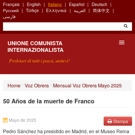
Skip
Français
English
Italiano
Español
Deutsch
to
Русский
Türkçe
Ελληνικά
العربية
简体中文
main
فارسی
content
UNIONE COMUNISTA
INTERNAZIONALISTA
Proletari di tutti i paesi, unitevi!
PRESENTAZIONE
Home
/
Voz Obrera
/
Mensual Voz Obrera Mayo 2025
COS'È L'UCI ?
50 Años de la muerte de Franco
RICERCA
SCRIVETECI
Mayo de 2025
Stampa
Pedro Sánchez ha presidido en Madrid, en el Museo Reina