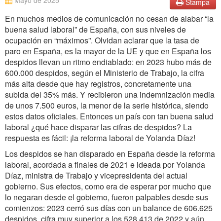
Mayo de 2025
Stampa
En muchos medios de comunicación no cesan de alabar “la
buena salud laboral” de España, con sus niveles de
ocupación en “máximos”. Olvidan aclarar que la tasa de
paro en España, es la mayor de la UE y que en España los
despidos llevan un ritmo endiablado: en 2023 hubo más de
600.000 despidos, según el Ministerio de Trabajo, la cifra
más alta desde que hay registros, concretamente una
subida del 35% más. Y recibieron una indemnización media
de unos 7.500 euros, la menor de la serie histórica, siendo
estos datos oficiales. Entonces un país con tan buena salud
laboral ¿qué hace disparar las cifras de despidos? La
respuesta es fácil: ¡la reforma laboral de Yolanda Díaz!
Los despidos se han disparado en España desde la reforma
laboral, acordada a finales de 2021 e ideada por Yolanda
Díaz, ministra de Trabajo y vicepresidenta del actual
gobierno. Sus efectos, como era de esperar por mucho que
lo negaran desde el gobierno, fueron palpables desde sus
comienzos: 2023 cerró sus días con un balance de 606.625
despidos, cifra muy superior a los 528.413 de 2022 y aún