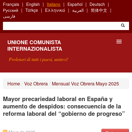
Skip
Français
English
Italiano
Español
Deutsch
to
Русский
Türkçe
Ελληνικά
العربية
简体中文
main
فارسی
content
UNIONE COMUNISTA
INTERNAZIONALISTA
Proletari di tutti i paesi, unitevi!
PRESENTAZIONE
Home
/
Voz Obrera
/
Mensual Voz Obrera Mayo 2025
COS'È L'UCI ?
Mayor precariedad laboral en España y
RICERCA
aumento de despidos: consecuencia de la
reforma laboral del “gobierno de progreso”
SCRIVETECI