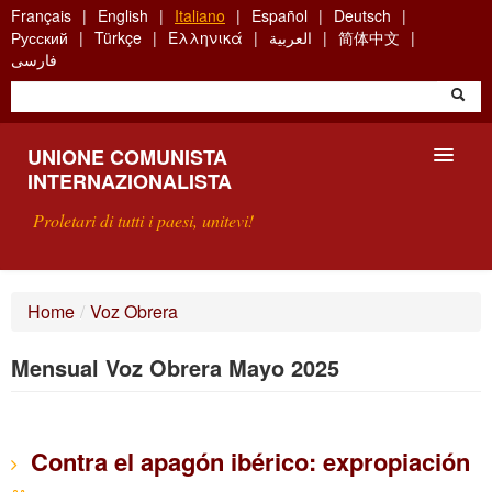
Skip
Français
English
Italiano
Español
Deutsch
to
Русский
Türkçe
Ελληνικά
العربية
简体中文
main
فارسی
content
UNIONE COMUNISTA
INTERNAZIONALISTA
Proletari di tutti i paesi, unitevi!
PRESENTAZIONE
Home
/
Voz Obrera
COS'È L'UCI ?
Mensual Voz Obrera Mayo 2025
RICERCA
SCRIVETECI
Contra el apagón ibérico: expropiación