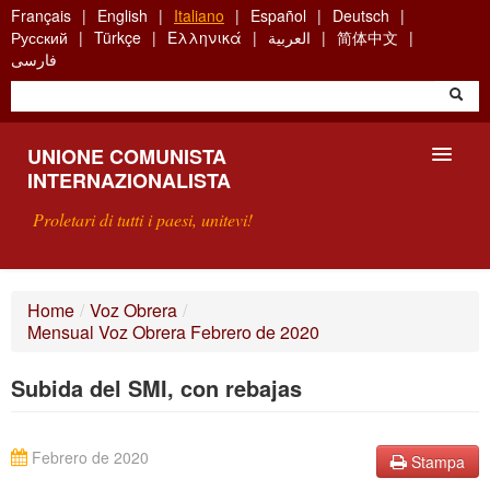
Skip
Français
English
Italiano
Español
Deutsch
to
Русский
Türkçe
Ελληνικά
العربية
简体中文
main
فارسی
content
UNIONE COMUNISTA
INTERNAZIONALISTA
Proletari di tutti i paesi, unitevi!
PRESENTAZIONE
Home
/
Voz Obrera
/
Mensual Voz Obrera Febrero de 2020
COS'È L'UCI ?
Subida del SMI, con rebajas
RICERCA
SCRIVETECI
Febrero de 2020
Stampa