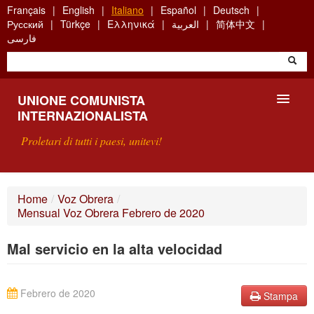
Skip
Français
English
Italiano
Español
Deutsch
to
Русский
Türkçe
Ελληνικά
العربية
简体中文
main
فارسی
content
UNIONE COMUNISTA
INTERNAZIONALISTA
Proletari di tutti i paesi, unitevi!
PRESENTAZIONE
Home
/
Voz Obrera
/
Mensual Voz Obrera Febrero de 2020
COS'È L'UCI ?
Mal servicio en la alta velocidad
RICERCA
SCRIVETECI
Febrero de 2020
Stampa