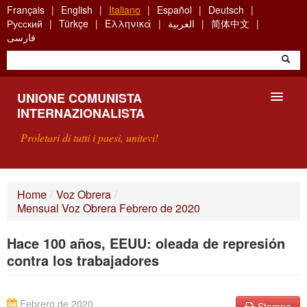
Skip
Français
English
Italiano
Español
Deutsch
to
Русский
Türkçe
Ελληνικά
العربية
简体中文
main
فارسی
content
UNIONE COMUNISTA
INTERNAZIONALISTA
Proletari di tutti i paesi, unitevi!
PRESENTAZIONE
Home
/
Voz Obrera
/
Mensual Voz Obrera Febrero de 2020
COS'È L'UCI ?
Hace 100 años, EEUU: oleada de represión
RICERCA
contra los trabajadores
SCRIVETECI
Febrero de 2020
Stampa