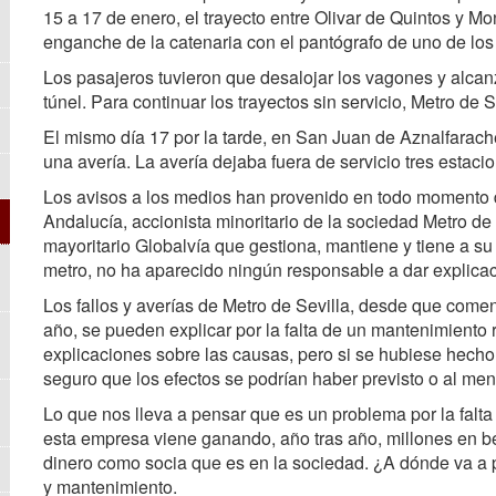
15 a 17 de enero, el trayecto entre Olivar de Quintos y Mo
enganche de la catenaria con el pantógrafo de uno de los
Los pasajeros tuvieron que desalojar los vagones y alcan
túnel. Para continuar los trayectos sin servicio, Metro de 
El mismo día 17 por la tarde, en San Juan de Aznalfarache
una avería. La avería dejaba fuera de servicio tres estaci
Los avisos a los medios han provenido en todo momento 
Andalucía, accionista minoritario de la sociedad Metro de 
mayoritario Globalvía que gestiona, mantiene y tiene a su
metro, no ha aparecido ningún responsable a dar explica
Los fallos y averías de Metro de Sevilla, desde que come
año, se pueden explicar por la falta de un mantenimiento 
explicaciones sobre las causas, pero si se hubiese hecho 
seguro que los efectos se podrían haber previsto o al me
Lo que nos lleva a pensar que es un problema por la falt
esta empresa viene ganando, año tras año, millones en b
dinero como socia que es en la sociedad. ¿A dónde va a 
y mantenimiento.