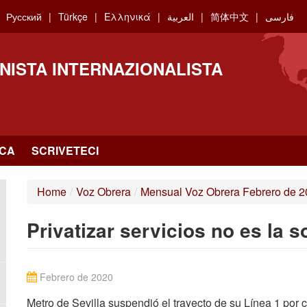
Русский
Türkçe
Ελληνικά
العربية
简体中文
فارسی
NISTA INTERNAZIONALISTA
RCA
SCRIVETECI
Home
/
Voz Obrera
/
Mensual Voz Obrera Febrero de 
Privatizar servicios no es la s
Febrero de 2020
Metro de Sevilla suspendió el trayecto de su Línea 1 por 