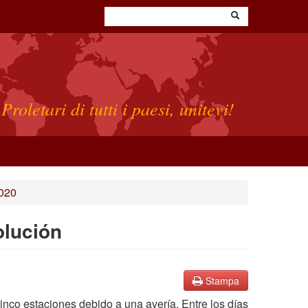
Proletari di tutti i paesi, unitevi!
2020
olución
Stampa
cinco estaciones debido a una avería. Entre los días