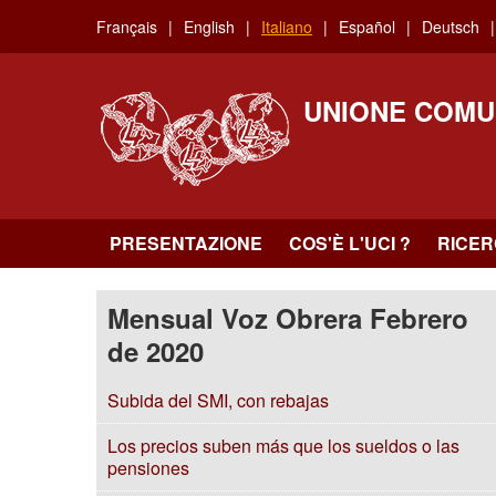
Skip
Français
English
Italiano
Español
Deutsch
to
main
content
UNIONE COMU
PRESENTAZIONE
COS'È L'UCI ?
RICE
Mensual Voz Obrera Febrero
de 2020
Subida del SMI, con rebajas
Los precios suben más que los sueldos o las
pensiones