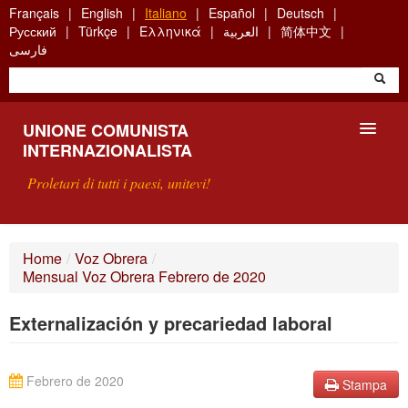
Skip
Français
English
Italiano
Español
Deutsch
to
Русский
Türkçe
Ελληνικά
العربية
简体中文
main
فارسی
content
UNIONE COMUNISTA
INTERNAZIONALISTA
Proletari di tutti i paesi, unitevi!
PRESENTAZIONE
Home
/
Voz Obrera
/
Mensual Voz Obrera Febrero de 2020
COS'È L'UCI ?
Externalización y precariedad laboral
RICERCA
SCRIVETECI
Febrero de 2020
Stampa