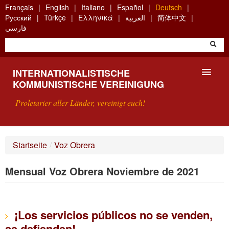
Skip
Français
English
Italiano
Español
Deutsch
to
Русский
Türkçe
Ελληνικά
العربية
简体中文
main
فارسی
content
INTERNATIONALISTISCHE
KOMMUNISTISCHE VEREINIGUNG
Proletarier aller Länder, vereinigt euch!
VORSTELLUNG
Startseite
/
Voz Obrera
WAS IST DIE IKV?
Mensual Voz Obrera Noviembre de 2021
SUCHE
KONTAKT
¡Los servicios públicos no se venden,
se defienden!