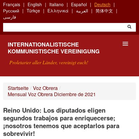
Skip
Français
English
Italiano
Español
Deutsch
to
Русский
Türkçe
Ελληνικά
العربية
简体中文
main
فارسی
content
INTERNATIONALISTISCHE
KOMMUNISTISCHE VEREINIGUNG
Proletarier aller Länder, vereinigt euch!
VORSTELLUNG
Startseite
/
Voz Obrera
/
Mensual Voz Obrera Diciembre de 2021
WAS IST DIE IKV?
Reino Unido: Los diputados eligen
SUCHE
segundos trabajos para enriquecerse;
KONTAKT
¡nosotros tenemos que aceptarlos para
sobrevivir!