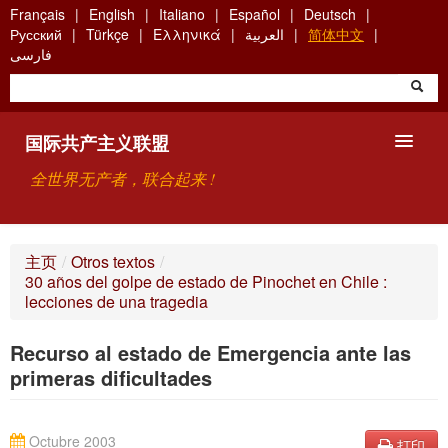
Skip
Français
English
Italiano
Español
Deutsch
to
Русский
Türkçe
Ελληνικά
العربية
简体中文
main
فارسی
content
国际共产主义联盟
全世界无产者，联合起来 !
主要观点
主页
/
Otros textos
/
30 años del golpe de estado de Pinochet en Chile :
关于国际共产主义联盟（ICU）
lecciones de una tragedia
搜索
Recurso al estado de Emergencia ante las
primeras dificultades
联系方式
Octubre 2003
打印