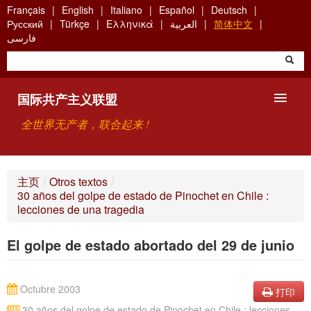
Skip
Français
English
Italiano
Español
Deutsch
to
Русский
Türkçe
Ελληνικά
العربية
简体中文
main
فارسی
content
国际共产主义联盟
全世界无产者，联合起来 !
主要观点
主页
/
Otros textos
/
30 años del golpe de estado de Pinochet en Chile :
关于国际共产主义联盟（ICU）
lecciones de una tragedia
搜索
El golpe de estado abortado del 29 de junio
联系方式
Octubre 2003
打印
30 años del golpe de estado de Pinochet en Chile : lecciones