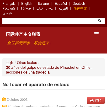
Skip
Français
English
Italiano
Español
Deutsch
to
Русский
Türkçe
Ελληνικά
العربية
简体中文
main
فارسی
content
国际共产主义联盟
全世界无产者，联合起来 !
主要观点
主页
/
Otros textos
/
30 años del golpe de estado de Pinochet en Chile :
关于国际共产主义联盟（ICU）
lecciones de una tragedia
搜索
No tocar el aparato de estado
联系方式
Octubre 2003
打印
30 años del golpe de estado de Pinochet en Chile : lecciones