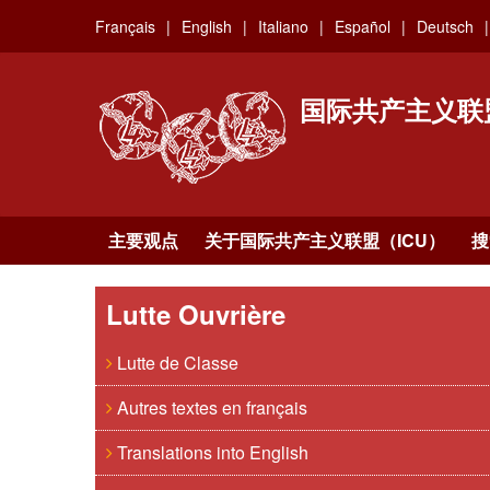
Skip
Français
English
Italiano
Español
Deutsch
to
main
content
国际共产主义联
主要观点
关于国际共产主义联盟（ICU）
搜
Lutte Ouvrière
Lutte de Classe
Autres textes en français
Translations into English