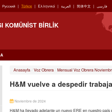
Русский
Türkçe
Ελληνικά
العربية
简体中文
فارسی
I KOMÜNIST BIRLIK
RA
Anasayfa
/
Voz Obrera
/
Mensual Voz Obrera Noviembr
H&M vuelve a despedir traba
Noviembre de 2024
H&M ha llevado adelante un nuevo ERE en nuestro país co