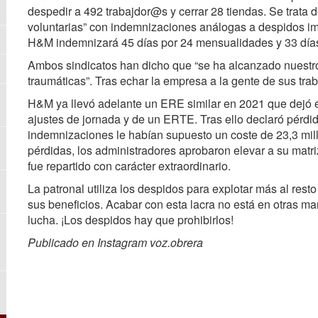
despedir a 492 trabajdor@s y cerrar 28 tiendas. Se trata 
voluntarias” con indemnizaciones análogas a despidos im
H&M indemnizará 45 días por 24 mensualidades y 33 días 
Ambos sindicatos han dicho que “se ha alcanzado nuestros 
traumáticas”. Tras echar la empresa a la gente de sus trab
H&M ya llevó adelante un ERE similar en 2021 que dejó 
ajustes de jornada y de un ERTE. Tras ello declaró pérdida
indemnizaciones le habían supuesto un coste de 23,3 mil
pérdidas, los administradores aprobaron elevar a su matr
fue repartido con carácter extraordinario.
La patronal utiliza los despidos para explotar más al resto
sus beneficios. Acabar con esta lacra no está en otras ma
lucha. ¡Los despidos hay que prohibirlos!
Publicado en Instagram voz.obrera