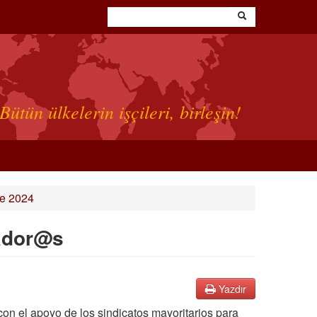
Bütün ülkelerin işçileri, birleşin!
e 2024
jador@s
Yazdır
n el apoyo de los sindicatos mayoritarios para