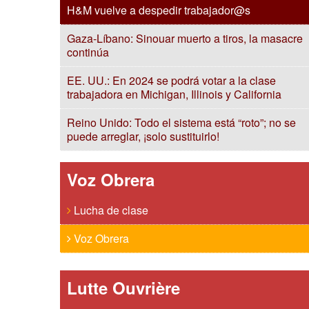
H&M vuelve a despedir trabajador@s
Gaza-Líbano: Sinouar muerto a tiros, la masacre
continúa
EE. UU.: En 2024 se podrá votar a la clase
trabajadora en Michigan, Illinois y California
Reino Unido: Todo el sistema está “roto”; no se
puede arreglar, ¡solo sustituirlo!
Voz Obrera
Lucha de clase
Voz Obrera
Lutte Ouvrière