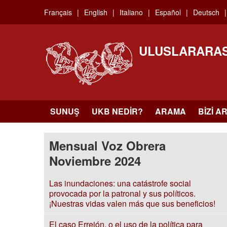
Skip
Français
English
Italiano
Español
Deutsch
to
main
content
ULUSLARARAS
SUNUŞ
UKB NEDIR?
ARAMA
BIZI A
Mensual Voz Obrera
Noviembre 2024
Las inundaciones: una catástrofe social
provocada por la patronal y sus políticos.
¡Nuestras vidas valen más que sus beneficios!
El caso Errejón, o el uso de la política para