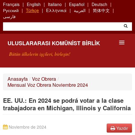
Skip
Français
English
Italiano
Español
Deutsch
to
Русский
Türkçe
Ελληνικά
العربية
简体中文
main
فارسی
content
ULUSLARARASI KOMÜNIST BIRLIK
Bütün ülkelerin işçileri, birleşin!
SUNUŞ
Anasayfa
/
Voz Obrera
/
Mensual Voz Obrera Noviembre 2024
UKB NEDIR?
EE. UU.: En 2024 se podrá votar a la clase
ARAMA
trabajadora en Michigan, Illinois y California
BIZI ARA
Noviembre de 2024
Yazdır