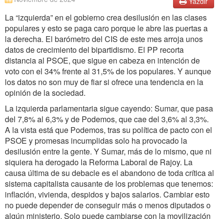
Yazdır
La “izquierda” en el gobierno crea desilusión en las clases
populares y esto se paga caro porque le abre las puertas a
la derecha. El barómetro del CIS de este mes arroja unos
datos de crecimiento del bipartidismo. El PP recorta
distancia al PSOE, que sigue en cabeza en intención de
voto con el 34% frente al 31,5% de los populares. Y aunque
los datos no son muy de fiar si ofrece una tendencia en la
opinión de la sociedad.
La izquierda parlamentaria sigue cayendo: Sumar, que pasa
del 7,8% al 6,3% y de Podemos, que cae del 3,6% al 3,3%.
A la vista está que Podemos, tras su política de pacto con el
PSOE y promesas incumplidas solo ha provocado la
desilusión entre la gente. Y Sumar, más de lo mismo, que ni
siquiera ha derogado la Reforma Laboral de Rajoy. La
causa última de su debacle es el abandono de toda crítica al
sistema capitalista causante de los problemas que tenemos:
inflación, vivienda, despidos y bajos salarios. Cambiar esto
no puede depender de conseguir más o menos diputados o
algún ministerio. Solo puede cambiarse con la movilización