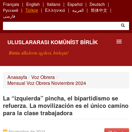
Skip
Français
English
Italiano
Español
Deutsch
to
Русский
Türkçe
Ελληνικά
العربية
简体中文
main
فارسی
content
ULUSLARARASI KOMÜNIST BIRLIK
Bütün ülkelerin işçileri, birleşin!
SUNUŞ
Anasayfa
/
Voz Obrera
/
Mensual Voz Obrera Noviembre 2024
UKB NEDIR?
La “izquierda” pincha, el bipartidismo se
ARAMA
refuerza. La movilización es el único camino
BIZI ARA
para la clase trabajadora
Noviembre de 2024