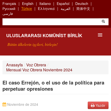
Skip
Français
English
Italiano
Español
Deutsch
to
Русский
Türkçe
Ελληνικά
العربية
简体中文
main
فارسی
content
ULUSLARARASI KOMÜNIST BIRLIK
Bütün ülkelerin işçileri, birleşin!
SUNUŞ
Anasayfa
/
Voz Obrera
/
Mensual Voz Obrera Noviembre 2024
UKB NEDIR?
El caso Errejón, o el uso de la política para
ARAMA
perpetuar opresiones
BIZI ARA
Noviembre de 2024
Yazdır