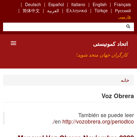
Skip
Deutsch
Español
Italiano
English
Français
to
Русский
Türkçe
Ελληνικά
العربية
简体中文
main
فارسی
content
اتحاد کمونیستی
کارگران جهان متحد شوید!
معارفه
خانه
چیست ICU
Voz Obrera
جستجو
También se puede leer
ارتباط
.
en
http://vozobrera.org/periodico/