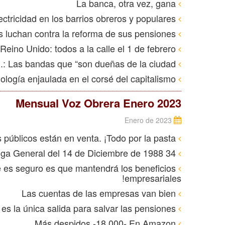
La banca, otra vez, gana
Continúan los cortes de electricidad en los barrios obreros y populares
Francia: los trabajadores franceses luchan contra la reforma de sus pensiones
Reino Unido: todos a la calle el 1 de febrero
EE. UU.: Las bandas que “son dueñas de la ciudad”
Tecnología solar, otra tecnología enjaulada en el corsé del capitalismo
Mensual Voz Obrera Enero 2023
Enero de 2023
En España los servicios públicos están en venta. ¡Todo por la pasta!
34 Años de la Huelga General del 14 de Diciembre de 1988
ue es seguro es que mantendrá los beneficios
empresariales!
Las cuentas de las empresas van bien
La lucha es la única salida para salvar las pensiones
Más despidos -18.000- En Amazon