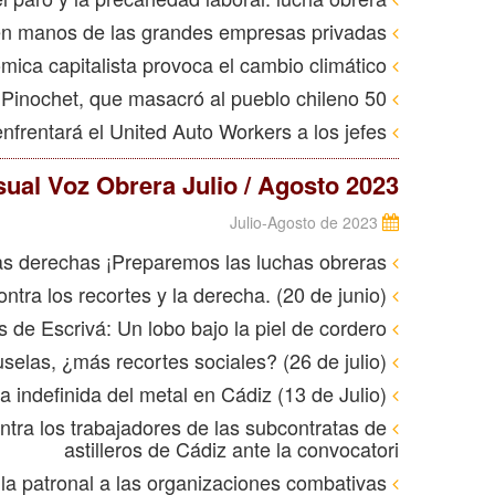
La teleasistencia en manos de las grandes empresas privadas
La actividad económica capitalista provoca el cambio climático
50 años del golpe de Pinochet, que masacró al pueblo chileno
EE. UU. : ¿Se enfrentará el United Auto Workers a los jefes?
ual Voz Obrera Julio / Agosto 2023
Julio-Agosto de 2023
Tras frenar en las urnas a las derechas ¡Preparemos las luchas obreras!
Tras las elecciones hay que pelear contra los recortes y la derecha. (20 de junio)
Los planes de pensiones privados de Escrivá: Un lobo bajo la piel de cordero
Tras los imperativos capitalistas de Bruselas, ¿más recortes sociales? (26 de julio)
Sobran los motivos para la huelga indefinida del metal en Cádiz (13 de Julio)
ntra los trabajadores de las subcontratas de
astilleros de Cádiz ante la convocatori
a patronal a las organizaciones combativas