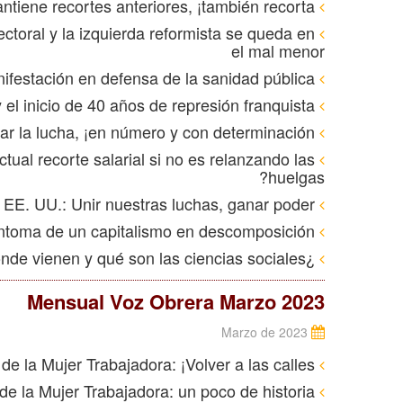
La reforma de las pensiones no sólo mantiene recortes anteriores, ¡también recorta!
toral y la izquierda reformista se queda en
el mal menor
Manifestación en defensa de la sanidad pública
Abril de 1939: El fin de la Guerra Civil y el inicio de 40 años de represión franquista
Francia: continuar la lucha, ¡en número y con determinación!
ual recorte salarial si no es relanzando las
huelgas?
EE. UU.: Unir nuestras luchas, ganar poder
La quiebra de Silicom, síntoma de un capitalismo en descomposición
¿De donde vienen y qué son las ciencias sociales?
Mensual Voz Obrera Marzo 2023
Marzo de 2023
8M, Día Internacional de la Mujer Trabajadora: ¡Volver a las calles!
8M, Día Internacional de la Mujer Trabajadora: un poco de historia