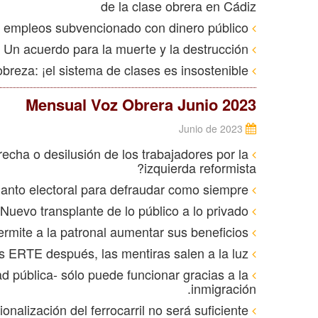
de la clase obrera en Cádiz
Boliden: Daños medioambientales y destrucción de empleos subvencionado con dinero público
EE. UU.: Un acuerdo para la muerte y la destrucción
Reino Unido: Temperaturas récord, guerra y pobreza: ¡el sistema de clases es insostenible!
Mensual Voz Obrera Junio 2023
Junio de 2023
echa o desilusión de los trabajadores por la
izquierda reformista?
Pedro Sánchez, adelanto electoral para defraudar como siempre
Las “50.000 Viviendas” del Gobierno: Nuevo transplante de lo público a lo privado
El subempleo: Como la reforma laboral permite a la patronal aumentar sus beneficios
Alestis: Un ERE y varios ERTE después, las mentiras salen a la luz
d pública- sólo puede funcionar gracias a la
inmigración.
Reino Unido: ¡La renacionalización del ferrocarril no será suficiente!