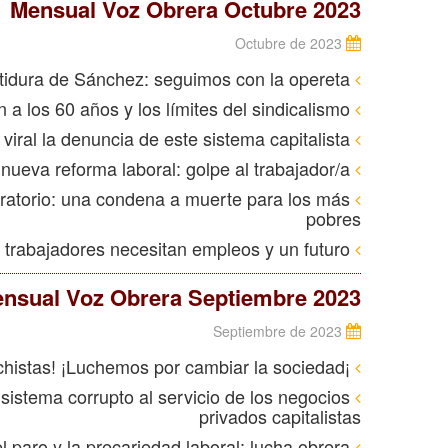
Mensual Voz Obrera Octubre 2023
Octubre de 2023
La investidura de Sánchez: seguimos con la opereta
Manifestación por la jubilación a los 60 años y los límites del sindicalismo
Hay que hacer viral la denuncia de este sistema capitalista
Grecia y la nueva reforma laboral: golpe al trabajador/a
ratorio: una condena a muerte para los más
pobres
EE. UU.: Huelga de la UAW: Los trabajadores necesitan empleos y un futuro
nsual Voz Obrera Septiembre 2023
Septiembre de 2023
¡Basta de asesinatos machistas! ¡Luchemos por cambiar la sociedad!
istema corrupto al servicio de los negocios
privados capitalistas
Contra el paro y la precariedad laboral: lucha obrera