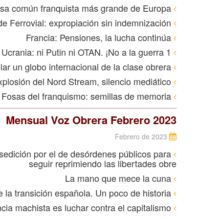
Pico Reja, Sevilla, la fosa común franquista más grande de Europa
Ante la marcha de Ferrovial: expropiación sin indemnización
Francia: Pensiones, la lucha continúa
1 Año de la guerra de Ucrania: ni Putin ni OTAN. ¡No a la guerra!
Reino Unido: ¡Hagamos volar un globo internacional de la clase obrera!
EE. UU.: Explosión del Nord Stream, silencio mediático
Lectura recomendada: El ADN de la memoria. Fosas del franquismo: semillas de memoria.
Mensual Voz Obrera Febrero 2023
Febrero de 2023
 sedición por el de desórdenes públicos para
seguir reprimiendo las libertades obre
La mano que mece la cuna
Los asesinatos y las cloacas de la transición española. Un poco de historia
Luchar contra la violencia machista es luchar contra el capitalismo