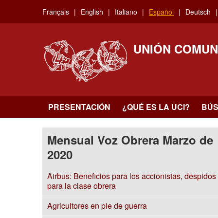
Skip
Français
English
Italiano
Español
Deutsch
to
main
content
UNIÓN COMUN
PRESENTACIÓN
¿QUÉ ES LA UCI?
BÚ
Mensual Voz Obrera Marzo de
2020
Airbus: Beneficios para los accionistas, despidos
para la clase obrera
Agricultores en pie de guerra