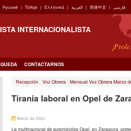
Русский
Türkçe
Ελληνικά
العربية
简体中文
فارسی
ISTA INTERNACIONALISTA
¡Prole
SQUEDA
CONTACTARNOS
Recepción
/
Voz Obrera
/
Mensual Voz Obrera Marzo d
Tiranía laboral en Opel de Za
Marzo de 2020
La multinacional de automóviles Opel, en Zaragoza, prete