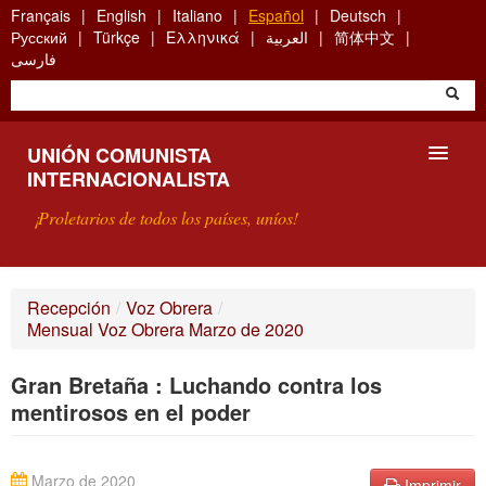
Skip
Français
English
Italiano
Español
Deutsch
to
Русский
Türkçe
Ελληνικά
العربية
简体中文
main
فارسی
content
UNIÓN COMUNISTA
INTERNACIONALISTA
¡Proletarios de todos los países, uníos!
PRESENTACIÓN
Recepción
/
Voz Obrera
/
Mensual Voz Obrera Marzo de 2020
¿QUÉ ES LA UCI?
Gran Bretaña : Luchando contra los
BÚSQUEDA
mentirosos en el poder
CONTACTARNOS
Marzo de 2020
Imprimir