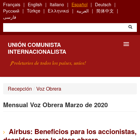
Skip
Français
English
Italiano
Español
Deutsch
to
Русский
Türkçe
Ελληνικά
العربية
简体中文
main
فارسی
content
UNIÓN COMUNISTA
INTERNACIONALISTA
¡Proletarios de todos los países, uníos!
PRESENTACIÓN
Recepción
/
Voz Obrera
¿QUÉ ES LA UCI?
Mensual Voz Obrera Marzo de 2020
BÚSQUEDA
CONTACTARNOS
Airbus: Beneficios para los accionistas,
despidos para la clase obrera