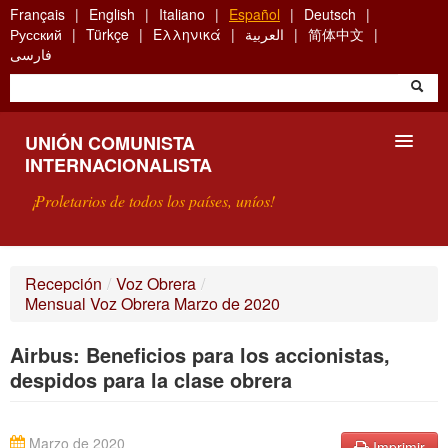
Skip
Français
English
Italiano
Español
Deutsch
to
Русский
Türkçe
Ελληνικά
العربية
简体中文
main
فارسی
content
UNIÓN COMUNISTA
INTERNACIONALISTA
¡Proletarios de todos los países, uníos!
PRESENTACIÓN
Recepción
/
Voz Obrera
/
Mensual Voz Obrera Marzo de 2020
¿QUÉ ES LA UCI?
Airbus: Beneficios para los accionistas,
BÚSQUEDA
despidos para la clase obrera
CONTACTARNOS
Marzo de 2020
Imprimir