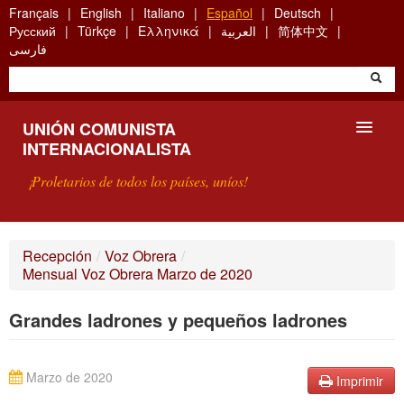
Skip
Français
English
Italiano
Español
Deutsch
to
Русский
Türkçe
Ελληνικά
العربية
简体中文
main
فارسی
content
UNIÓN COMUNISTA
INTERNACIONALISTA
¡Proletarios de todos los países, uníos!
PRESENTACIÓN
Recepción
/
Voz Obrera
/
Mensual Voz Obrera Marzo de 2020
¿QUÉ ES LA UCI?
Grandes ladrones y pequeños ladrones
BÚSQUEDA
CONTACTARNOS
Marzo de 2020
Imprimir