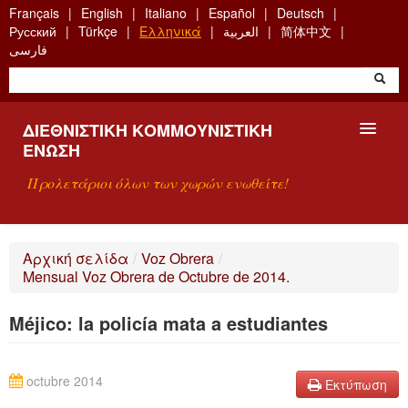
Skip
Français
English
Italiano
Español
Deutsch
to
Русский
Türkçe
Ελληνικά
العربية
简体中文
main
فارسی
content
ΔΙΕΘΝΙΣΤΙΚΉ ΚΟΜΜΟΥΝΙΣΤΙΚΉ
ΈΝΩΣΗ
Προλετάριοι όλων των χωρών ενωθείτε!
ΠΑΡΟΥΣΊΑΣΗ
Αρχική σελίδα
/
Voz Obrera
/
Mensual Voz Obrera de Octubre de 2014.
ΤΙ ΕΊΝΑΙ Η ΔKΕ;
Méjico: la policía mata a estudiantes
ΑΝΑΖΉΤΗΣΗ
ΕΠΙΚΟΙΝΩΝΊΑ
octubre 2014
Εκτύπωση