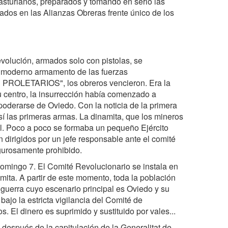
asturianos, preparados y tomando en serio las
pados en las Alianzas Obreras frente único de los
volución, armados solo con pistolas, se
el moderno armamento de las fuerzas
PROLETARIOS", los obreros vencieron. Era la
u centro, la insurrección había comenzado a
poderarse de Oviedo. Con la noticia de la primera
así las primeras armas. La dinamita, que los mineros
l. Poco a poco se formaba un pequeño Ejército
 dirigidos por un jefe responsable ante el comité
igurosamente prohibido.
omingo 7. El Comité Revolucionario se instala en
ita. A partir de este momento, toda la población
e guerra cuyo escenario principal es Oviedo y su
ajo la estricta vigilancia del Comité de
. El dinero es suprimido y sustituido por vales...
 después de la capitulación de la Generalitat de