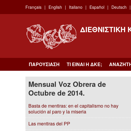
Skip
Français
English
Italiano
Español
Deutsch
to
main
content
ΔΙΕΘΝΙΣΤΙΚΉ
ΠΑΡΟΥΣΊΑΣΗ
ΤΙ ΕΊΝΑΙ Η ΔKΕ;
ΑΝΑΖΉΤ
Mensual Voz Obrera de
Octubre de 2014.
Basta de mentiras: en el capitalismo no hay
solución al paro y la miseria
Las mentiras del PP