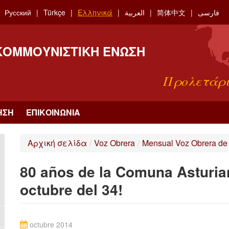
Русский
Türkçe
Ελληνικά
العربية
简体中文
فارسی
 ΚΟΜΜΟΥΝΙΣΤΙΚΉ ΈΝΩΣΗ
Προλετάρι
ΗΣΗ
ΕΠΙΚΟΙΝΩΝΊΑ
Αρχική σελίδα
/
Voz Obrera
/
Mensual Voz Obrera de 
80 años de la Comuna Asturian
octubre del 34!
octubre 2014