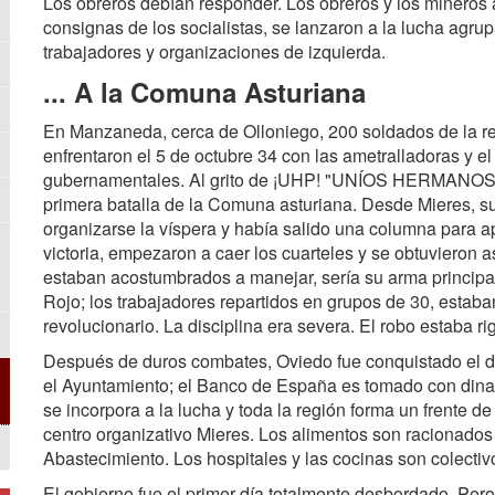
Los obreros debían responder. Los obreros y los mineros 
consignas de los socialistas, se lanzaron a la lucha agru
trabajadores y organizaciones de izquierda.
... A la Comuna Asturiana
En Manzaneda, cerca de Olloniego, 200 soldados de la re
enfrentaron el 5 de octubre 34 con las ametralladoras y 
gubernamentales. Al grito de ¡UHP! "UNÍOS HERMANOS 
primera batalla de la Comuna asturiana. Desde Mieres, s
organizarse la víspera y había salido una columna para a
victoria, empezaron a caer los cuarteles y se obtuvieron 
estaban acostumbrados a manejar, sería su arma principa
Rojo; los trabajadores repartidos en grupos de 30, estaban
revolucionario. La disciplina era severa. El robo estaba r
Después de duros combates, Oviedo fue conquistado el d
el Ayuntamiento; el Banco de España es tomado con dinam
se incorpora a la lucha y toda la región forma un frente d
centro organizativo Mieres. Los alimentos son racionados b
Abastecimiento. Los hospitales y las cocinas son colectivos
El gobierno fue el primer día totalmente desbordado. Pero