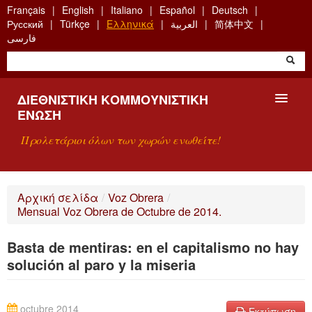
Skip
Français
English
Italiano
Español
Deutsch
to
Русский
Türkçe
Ελληνικά
العربية
简体中文
main
فارسی
content
ΔΙΕΘΝΙΣΤΙΚΉ ΚΟΜΜΟΥΝΙΣΤΙΚΉ
ΈΝΩΣΗ
Προλετάριοι όλων των χωρών ενωθείτε!
ΠΑΡΟΥΣΊΑΣΗ
Αρχική σελίδα
/
Voz Obrera
/
Mensual Voz Obrera de Octubre de 2014.
ΤΙ ΕΊΝΑΙ Η ΔKΕ;
Basta de mentiras: en el capitalismo no hay
ΑΝΑΖΉΤΗΣΗ
solución al paro y la miseria
ΕΠΙΚΟΙΝΩΝΊΑ
octubre 2014
Εκτύπωση