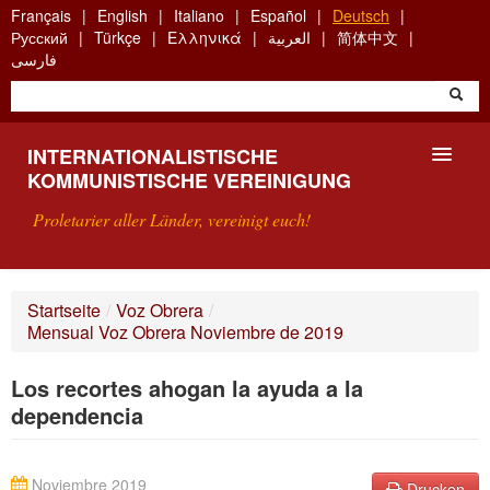
Skip
Français
English
Italiano
Español
Deutsch
to
Русский
Türkçe
Ελληνικά
العربية
简体中文
main
فارسی
content
INTERNATIONALISTISCHE
KOMMUNISTISCHE VEREINIGUNG
Proletarier aller Länder, vereinigt euch!
VORSTELLUNG
Startseite
/
Voz Obrera
/
Mensual Voz Obrera Noviembre de 2019
WAS IST DIE IKV?
Los recortes ahogan la ayuda a la
SUCHE
dependencia
KONTAKT
Noviembre 2019
Drucken