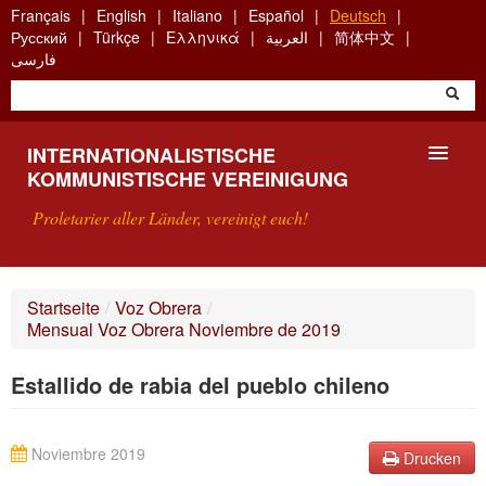
Skip
Français
English
Italiano
Español
Deutsch
to
Русский
Türkçe
Ελληνικά
العربية
简体中文
main
فارسی
content
INTERNATIONALISTISCHE
KOMMUNISTISCHE VEREINIGUNG
Proletarier aller Länder, vereinigt euch!
VORSTELLUNG
Startseite
/
Voz Obrera
/
Mensual Voz Obrera Noviembre de 2019
WAS IST DIE IKV?
Estallido de rabia del pueblo chileno
SUCHE
KONTAKT
Noviembre 2019
Drucken