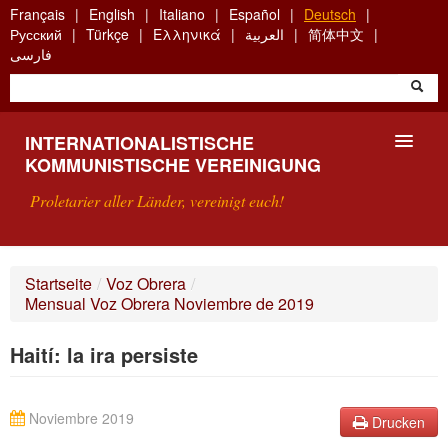
Skip
Français
English
Italiano
Español
Deutsch
to
Русский
Türkçe
Ελληνικά
العربية
简体中文
main
فارسی
content
INTERNATIONALISTISCHE
KOMMUNISTISCHE VEREINIGUNG
Proletarier aller Länder, vereinigt euch!
VORSTELLUNG
Startseite
/
Voz Obrera
/
Mensual Voz Obrera Noviembre de 2019
WAS IST DIE IKV?
Haití: la ira persiste
SUCHE
KONTAKT
Noviembre 2019
Drucken