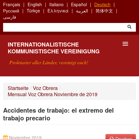
Skip
Français
English
Italiano
Español
Deutsch
to
Русский
Türkçe
Ελληνικά
العربية
简体中文
main
فارسی
content
INTERNATIONALISTISCHE
KOMMUNISTISCHE VEREINIGUNG
Proletarier aller Länder, vereinigt euch!
VORSTELLUNG
Startseite
/
Voz Obrera
/
Mensual Voz Obrera Noviembre de 2019
WAS IST DIE IKV?
Accidentes de trabajo: el extremo del
SUCHE
trabajo precario
KONTAKT
Noviembre 2019
Drucken