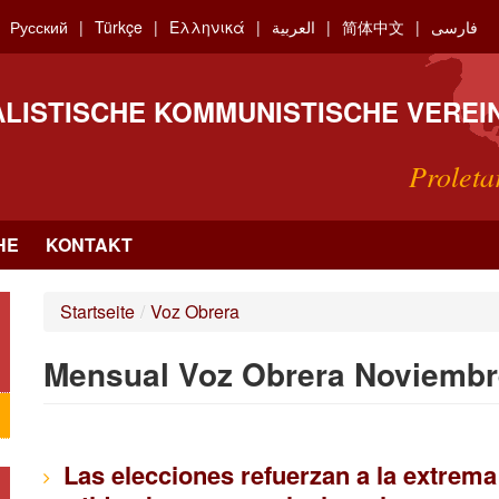
Русский
Türkçe
Ελληνικά
العربية
简体中文
فارسی
ALISTISCHE KOMMUNISTISCHE VEREI
Proleta
HE
KONTAKT
Startseite
/
Voz Obrera
Mensual Voz Obrera Noviembr
Las elecciones refuerzan a la extrema 