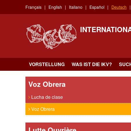
Skip
Français
English
Italiano
Español
Deutsch
to
main
content
INTERNATION
VORSTELLUNG
WAS IST DIE IKV?
SUC
Voz Obrera
Lucha de clase
Voz Obrera
Lutte Ouvrière