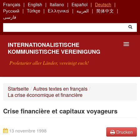
Skip
Français
English
Italiano
Español
Deutsch
to
Русский
Türkçe
Ελληνικά
العربية
简体中文
main
فارسی
content
INTERNATIONALISTISCHE
KOMMUNISTISCHE VEREINIGUNG
Proletarier aller Länder, vereinigt euch!
VORSTELLUNG
Startseite
/
Autres textes en français
/
La crise économique et financière
WAS IST DIE IKV?
Crise financière et capitaux voyageurs
SUCHE
KONTAKT
13 novembre 1998
Drucken