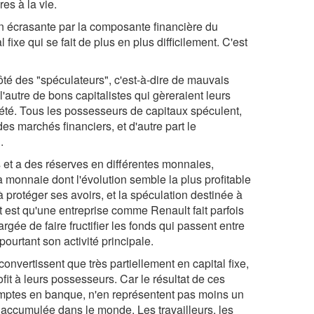
es à la vie.
on écrasante par la composante financière du
 fixe qui se fait de plus en plus difficilement. C'est
côté des "spéculateurs", c'est-à-dire de mauvais
l'autre de bons capitalistes qui gèreraient leurs
ciété. Tous les possesseurs de capitaux spéculent,
des marchés financiers, et d'autre part le
.
es et a des réserves en différentes monnaies,
a monnaie dont l'évolution semble la plus profitable
 protéger ses avoirs, et la spéculation destinée à
fait est qu'une entreprise comme Renault fait parfois
hargée de faire fructifier les fonds qui passent entre
pourtant son activité principale.
nvertissent que très partiellement en capital fixe,
ofit à leurs possesseurs. Car le résultat de ces
 comptes en banque, n'en représentent pas moins un
et accumulée dans le monde. Les travailleurs, les