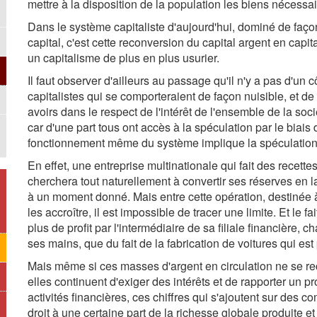
mettre à la disposition de la population les biens nécessair
Dans le système capitaliste d'aujourd'hui, dominé de faç
capital, c'est cette reconversion du capital argent en capital
un capitalisme de plus en plus usurier.
Il faut observer d'ailleurs au passage qu'il n'y a pas d'un 
capitalistes qui se comporteraient de façon nuisible, et de 
avoirs dans le respect de l'intérêt de l'ensemble de la so
car d'une part tous ont accès à la spéculation par le biais 
fonctionnement même du système implique la spéculation
En effet, une entreprise multinationale qui fait des recett
cherchera tout naturellement à convertir ses réserves en l
à un moment donné. Mais entre cette opération, destinée à
les accroître, il est impossible de tracer une limite. Et le 
plus de profit par l'intermédiaire de sa filiale financière, c
ses mains, que du fait de la fabrication de voitures qui est 
Mais même si ces masses d'argent en circulation ne se reco
elles continuent d'exiger des intérêts et de rapporter un pr
activités financières, ces chiffres qui s'ajoutent sur des
droit à une certaine part de la richesse globale produite 