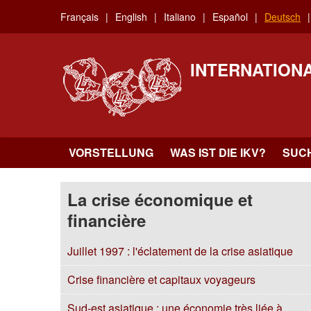
Skip
Français
English
Italiano
Español
Deutsch
to
main
content
INTERNATION
VORSTELLUNG
WAS IST DIE IKV?
SUC
La crise économique et
financière
Juillet 1997 : l'éclatement de la crise asiatique
Crise financière et capitaux voyageurs
Sud-est asiatique : une économie très liée à