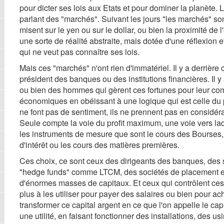
pour dicter ses lois aux Etats et pour dominer la planèt
parlant des "marchés". Suivant les jours "les marchés" sont
misent sur le yen ou sur le dollar, ou bien la proximité de
une sorte de réalité abstraite, mais dotée d'une réflexion e
qui ne veut pas connaître ses lois.
Mais ces "marchés" n'ont rien d'immatériel. Il y a derrièr
président des banques ou des institutions financières. Il 
ou bien des hommes qui gèrent ces fortunes pour leur co
économiques en obéissant à une logique qui est celle du pr
ne font pas de sentiment, ils ne prennent pas en considér
Seule compte la voie du profit maximum, une voie vers laqu
les instruments de mesure que sont le cours des Bourses,
d'intérêt ou les cours des matières premières.
Ces choix, ce sont ceux des dirigeants des banques, des 
"hedge funds" comme LTCM, des sociétés de placement en 
d'énormes masses de capitaux. Et ceux qui contrôlent ces
plus à les utiliser pour payer des salaires ou bien pour a
transformer ce capital argent en ce que l'on appelle le capita
une utilité, en faisant fonctionner des installations, des u