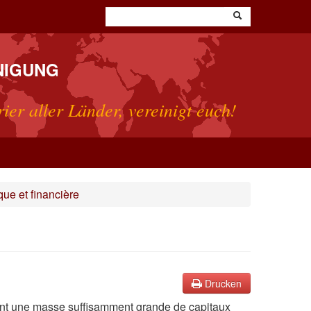
NIGUNG
rier aller Länder, vereinigt euch!
ue et financière
Drucken
entant une masse suffisamment grande de capitaux