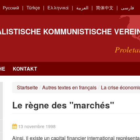
Русский
Türkçe
Ελληνικά
العربية
简体中文
فارسی
ALISTISCHE KOMMUNISTISCHE VEREI
Proleta
HE
KONTAKT
Startseite
/
Autres textes en français
/
La crise économiq
Le règne des "marchés"
13 novembre 1998
Ainsi, il existe un capital financier international représ