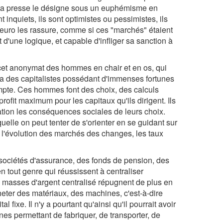
e. La presse le désigne sous un euphémisme en
 inquiets, ils sont optimistes ou pessimistes, ils
 l'euro les rassure, comme si ces "marchés" étaient
t d'une logique, et capable d'infliger sa sanction à
e cet anonymat des hommes en chair et en os, qui
y a des capitalistes possédant d'immenses fortunes
mpte. Ces hommes font des choix, des calculs
ofit maximum pour les capitaux qu'ils dirigent. Ils
ation les conséquences sociales de leurs choix.
elle on peut tenter de s'orienter en se guidant sur
 l'évolution des marchés des changes, les taux
sociétés d'assurance, des fonds de pension, des
tout genre qui réussissent à centraliser
 masses d'argent centralisé répugnent de plus en
cheter des matériaux, des machines, c'est-à-dire
l fixe. Il n'y a pourtant qu'ainsi qu'il pourrait avoir
sines permettant de fabriquer, de transporter, de