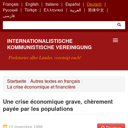
Skip
Français
English
Italiano
Español
Deutsch
to
Русский
Türkçe
Ελληνικά
العربية
简体中文
main
فارسی
content
INTERNATIONALISTISCHE
KOMMUNISTISCHE VEREINIGUNG
Proletarier aller Länder, vereinigt euch!
VORSTELLUNG
Startseite
/
Autres textes en français
/
La crise économique et financière
WAS IST DIE IKV?
Une crise économique grave, chèrement
SUCHE
payée par les populations
KONTAKT
13 novembre 1998
Drucken