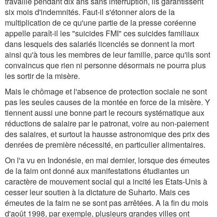
travaillé pendant dix ans sans interruption, ils garantissent
six mois d'indemnités. Faut-il s'étonner alors de la
multiplication de ce qu'une partie de la presse coréenne
appelle paraît-il les "suicides FMI" ces suicides familiaux
dans lesquels des salariés licenciés se donnent la mort
ainsi qu'à tous les membres de leur famille, parce qu'ils sont
convaincus que rien ni personne désormais ne pourra plus
les sortir de la misère.
Mais le chômage et l'absence de protection sociale ne sont
pas les seules causes de la montée en force de la misère. Y
tiennent aussi une bonne part le recours systématique aux
réductions de salaire par le patronat, voire au non-paiement
des salaires, et surtout la hausse astronomique des prix des
denrées de première nécessité, en particulier alimentaires.
On l'a vu en Indonésie, en mai dernier, lorsque des émeutes
de la faim ont donné aux manifestations étudiantes un
caractère de mouvement social qui a incité les Etats-Unis à
cesser leur soutien à la dictature de Suharto. Mais ces
émeutes de la faim ne se sont pas arrêtées. A la fin du mois
d'août 1998, par exemple, plusieurs grandes villes ont