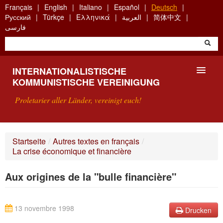
Skip
Français
English
Italiano
Español
Deutsch
to
Русский
Türkçe
Ελληνικά
العربية
简体中文
main
فارسی
content
INTERNATIONALISTISCHE
KOMMUNISTISCHE VEREINIGUNG
Proletarier aller Länder, vereinigt euch!
VORSTELLUNG
Startseite
/
Autres textes en français
/
La crise économique et financière
WAS IST DIE IKV?
Aux origines de la "bulle financière"
SUCHE
KONTAKT
13 novembre 1998
Drucken