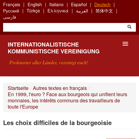
Skip
Français
English
Italiano
Español
Deutsch
to
Русский
Türkçe
Ελληνικά
العربية
简体中文
main
فارسی
content
INTERNATIONALISTISCHE
KOMMUNISTISCHE VEREINIGUNG
Proletarier aller Länder, vereinigt euch!
VORSTELLUNG
Startseite
/
Autres textes en français
/
En 1999, l'euro ? Face aux bourgeois qui unifient leurs
WAS IST DIE IKV?
monnaies, les intérêts communs des travailleurs de
toute l'Europe
SUCHE
Les choix difficiles de la bourgeoisie
KONTAKT