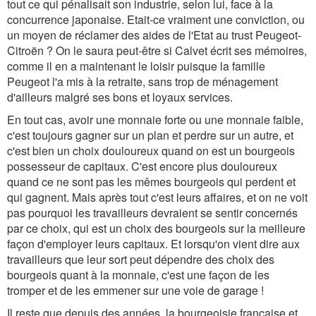
tout ce qui pénalisait son industrie, selon lui, face à la
concurrence japonaise. Etait-ce vraiment une conviction, ou
un moyen de réclamer des aides de l'Etat au trust Peugeot-
Citroën ? On le saura peut-être si Calvet écrit ses mémoires,
comme il en a maintenant le loisir puisque la famille
Peugeot l'a mis à la retraite, sans trop de ménagement
d'ailleurs malgré ses bons et loyaux services.
En tout cas, avoir une monnaie forte ou une monnaie faible,
c'est toujours gagner sur un plan et perdre sur un autre, et
c'est bien un choix douloureux quand on est un bourgeois
possesseur de capitaux. C'est encore plus douloureux
quand ce ne sont pas les mêmes bourgeois qui perdent et
qui gagnent. Mais après tout c'est leurs affaires, et on ne voit
pas pourquoi les travailleurs devraient se sentir concernés
par ce choix, qui est un choix des bourgeois sur la meilleure
façon d'employer leurs capitaux. Et lorsqu'on vient dire aux
travailleurs que leur sort peut dépendre des choix des
bourgeois quant à la monnaie, c'est une façon de les
tromper et de les emmener sur une voie de garage !
Il reste que depuis des années, la bourgeoisie française et