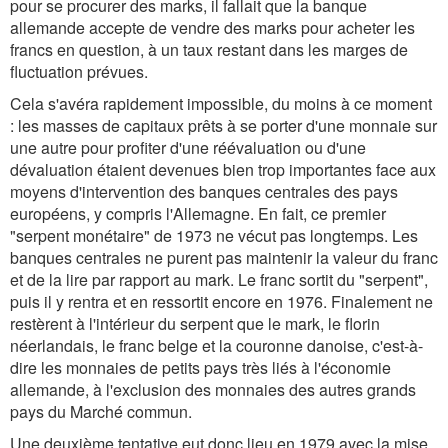
pour se procurer des marks, il fallait que la banque
allemande accepte de vendre des marks pour acheter les
francs en question, à un taux restant dans les marges de
fluctuation prévues.
Cela s'avéra rapidement impossible, du moins à ce moment
: les masses de capitaux prêts à se porter d'une monnaie sur
une autre pour profiter d'une réévaluation ou d'une
dévaluation étaient devenues bien trop importantes face aux
moyens d'intervention des banques centrales des pays
européens, y compris l'Allemagne. En fait, ce premier
"serpent monétaire" de 1973 ne vécut pas longtemps. Les
banques centrales ne purent pas maintenir la valeur du franc
et de la lire par rapport au mark. Le franc sortit du "serpent",
puis il y rentra et en ressortit encore en 1976. Finalement ne
restèrent à l'intérieur du serpent que le mark, le florin
néerlandais, le franc belge et la couronne danoise, c'est-à-
dire les monnaies de petits pays très liés à l'économie
allemande, à l'exclusion des monnaies des autres grands
pays du Marché commun.
Une deuxième tentative eut donc lieu en 1979 avec la mise