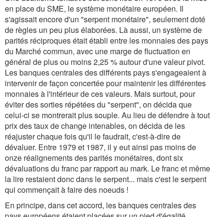
en place du SME, le système monétaire européen. Il
s'agissait encore d'un "serpent monétaire", seulement doté
de règles un peu plus élaborées. Là aussi, un système de
parités réciproques était établi entre les monnaies des pays
du Marché commun, avec une marge de fluctuation en
général de plus ou moins 2,25 % autour d'une valeur pivot.
Les banques centrales des différents pays s'engageaient à
intervenir de façon concertée pour maintenir les différentes
monnaies à l'intérieur de ces valeurs. Mais surtout, pour
éviter des sorties répétées du "serpent", on décida que
celui-ci se montrerait plus souple. Au lieu de défendre à tout
prix des taux de change intenables, on décida de les
réajuster chaque fois qu'il le faudrait, c'est-à-dire de
dévaluer. Entre 1979 et 1987, il y eut ainsi pas moins de
onze réalignements des parités monétaires, dont six
dévaluations du franc par rapport au mark. Le franc et même
la lire restaient donc dans le serpent... mais c'est le serpent
qui commençait à faire des noeuds !
En principe, dans cet accord, les banques centrales des
pays européens étaient placées sur un pied d'égalité.