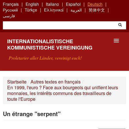
Skip
Français
English
Italiano
Español
Deutsch
to
Русский
Türkçe
Ελληνικά
العربية
简体中文
main
فارسی
content
INTERNATIONALISTISCHE
KOMMUNISTISCHE VEREINIGUNG
Proletarier aller Länder, vereinigt euch!
VORSTELLUNG
Startseite
/
Autres textes en français
/
En 1999, l'euro ? Face aux bourgeois qui unifient leurs
WAS IST DIE IKV?
monnaies, les intérêts communs des travailleurs de
toute l'Europe
SUCHE
Un étrange "serpent"
KONTAKT