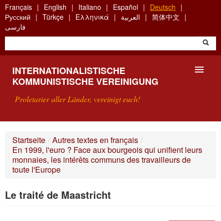
Skip
Français
English
Italiano
Español
Deutsch
to
Русский
Türkçe
Ελληνικά
العربية
简体中文
main
فارسی
content
INTERNATIONALISTISCHE
KOMMUNISTISCHE VEREINIGUNG
Proletarier aller Länder, vereinigt euch!
VORSTELLUNG
Startseite
/
Autres textes en français
/
En 1999, l'euro ? Face aux bourgeois qui unifient leurs
WAS IST DIE IKV?
monnaies, les intérêts communs des travailleurs de
toute l'Europe
SUCHE
Le traité de Maastricht
KONTAKT