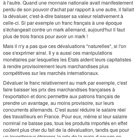
à l'autre. Quand une monnaie nationale avait manifestement
perdu de son pouvoir d'achat par rapport à une autre, il fallait
la dévaluer, c'est-à-dire baisser sa valeur relativement à
celle-ci. Si par exemple un franc français à une époque
s'échangeait contre un mark allemand, aujourd'hui il faut
plus de trois francs pour avoir un mark !
Mais il n'y a pas que ces dévaluations "naturelles", si l'on
ose s'exprimer ainsi. Il y a aussi ces manipulations
monétaires par lesquelles les Etats aident leurs capitalistes
à rendre provisoirement leurs marchandises plus
compétitives sur les marchés internationaux.
Dévaluer le franc relativement au mark par exemple, c'est
faire baisser les prix des marchandises françaises à
l'exportation et donc permettre aux patrons français de
prendre un avantage, au moins provisoire, sur leurs
concurrents allemands. C'est aussi réduire le salaire réel
des travailleurs en France. Pour eux, même si leur salaire
nominal ne baisse pas, tous les produits importés en effet
coûtent plus cher du fait de la dévaluation, tandis que pour
un investisseur étranger, le prix de la main-d oeuvre en