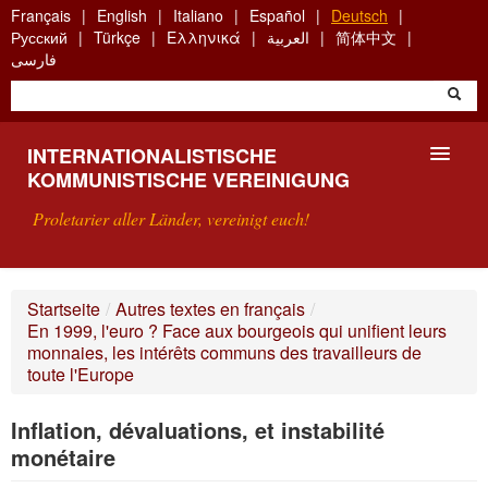
Skip
Français
English
Italiano
Español
Deutsch
to
Русский
Türkçe
Ελληνικά
العربية
简体中文
main
فارسی
content
INTERNATIONALISTISCHE
KOMMUNISTISCHE VEREINIGUNG
Proletarier aller Länder, vereinigt euch!
VORSTELLUNG
Startseite
/
Autres textes en français
/
En 1999, l'euro ? Face aux bourgeois qui unifient leurs
WAS IST DIE IKV?
monnaies, les intérêts communs des travailleurs de
toute l'Europe
SUCHE
Inflation, dévaluations, et instabilité
KONTAKT
monétaire