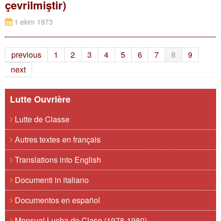
çevrilmiştir)
1 ekim 1973
previous
1
2
3
4
5
6
7
8
9
next
Lutte Ouvrière
Lutte de Classe
Autres textes en français
Translations into English
Documenti in italiano
Documentos en español
Mensual Lucha de Clase (1978-1980)