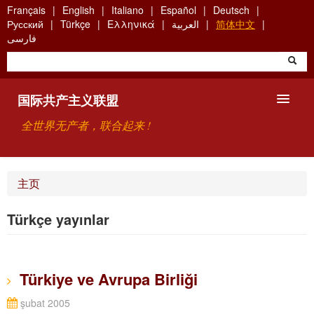
Skip
Français
English
Italiano
Español
Deutsch
to
Русский
Türkçe
Ελληνικά
العربية
简体中文
main
فارسی
content
国际共产主义联盟
全世界无产者，联合起来 !
主要观点
主页
关于国际共产主义联盟（ICU）
Türkçe yayınlar
搜索
联系方式
Türkiye ve Avrupa Birliği
şubat 2005