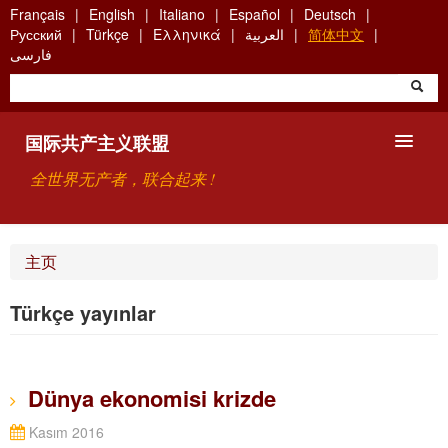
Skip
Français
English
Italiano
Español
Deutsch
to
Русский
Türkçe
Ελληνικά
العربية
简体中文
main
فارسی
content
国际共产主义联盟
全世界无产者，联合起来 !
主要观点
主页
关于国际共产主义联盟（ICU）
Türkçe yayınlar
搜索
联系方式
Dünya ekonomisi krizde
Kasım 2016