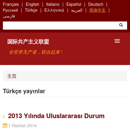
Skip
Français
English
Italiano
Español
Deutsch
to
Русский
Türkçe
Ελληνικά
العربية
简体中文
main
فارسی
content
国际共产主义联盟
全世界无产者，联合起来 !
主要观点
主页
关于国际共产主义联盟（ICU）
Türkçe yayınlar
搜索
联系方式
2013 Yılında Uluslararası Durum
1 Haziran 2014