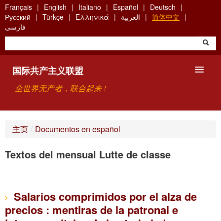
Skip
Français
English
Italiano
Español
Deutsch
to
Русский
Türkçe
Ελληνικά
العربية
简体中文
main
فارسی
content
国际共产主义联盟
全世界无产者，联合起来 !
主要观点
主页
/
Documentos en español
关于国际共产主义联盟（ICU）
Textos del mensual Lutte de classe
搜索
联系方式
Salarios comprimidos por el alza de
precios : mentiras de la patronal e