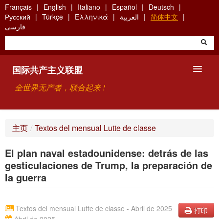
Skip
Français
English
Italiano
Español
Deutsch
to
Русский
Türkçe
Ελληνικά
العربية
简体中文
main
فارسی
content
国际共产主义联盟
全世界无产者，联合起来 !
主要观点
主页
/
Textos del mensual Lutte de classe
关于国际共产主义联盟（ICU）
El plan naval estadounidense: detrás de las
搜索
gesticulaciones de Trump, la preparación de
la guerra
联系方式
Textos del mensual Lutte de classe - Abril de 2025
打印