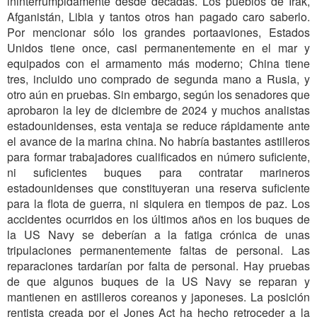
ininterrumpidamente desde décadas. Los pueblos de Irak,
Afganistán, Libia y tantos otros han pagado caro saberlo.
Por mencionar sólo los grandes portaaviones, Estados
Unidos tiene once, casi permanentemente en el mar y
equipados con el armamento más moderno; China tiene
tres, incluido uno comprado de segunda mano a Rusia, y
otro aún en pruebas. Sin embargo, según los senadores que
aprobaron la ley de diciembre de 2024 y muchos analistas
estadounidenses, esta ventaja se reduce rápidamente ante
el avance de la marina china. No habría bastantes astilleros
para formar trabajadores cualificados en número suficiente,
ni suficientes buques para contratar marineros
estadounidenses que constituyeran una reserva suficiente
para la flota de guerra, ni siquiera en tiempos de paz. Los
accidentes ocurridos en los últimos años en los buques de
la US Navy se deberían a la fatiga crónica de unas
tripulaciones permanentemente faltas de personal. Las
reparaciones tardarían por falta de personal. Hay pruebas
de que algunos buques de la US Navy se reparan y
mantienen en astilleros coreanos y japoneses. La posición
rentista creada por el Jones Act ha hecho retroceder a la