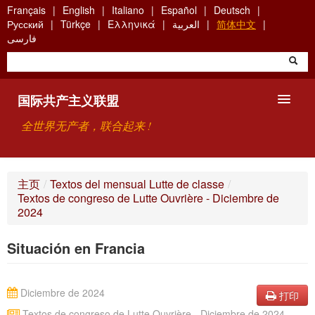
Skip
Français
English
Italiano
Español
Deutsch
to
Русский
Türkçe
Ελληνικά
العربية
简体中文
main
فارسی
content
国际共产主义联盟
全世界无产者，联合起来 !
主要观点
主页
/
Textos del mensual Lutte de classe
/
Textos de congreso de Lutte Ouvrière - Diciembre de
关于国际共产主义联盟（ICU）
2024
搜索
Situación en Francia
联系方式
Diciembre de 2024
打印
Textos de congreso de Lutte Ouvrière - Diciembre de 2024