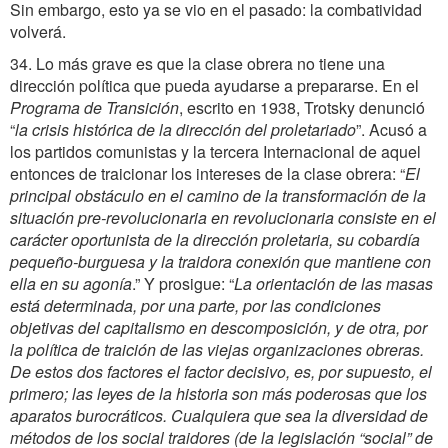
Sin embargo, esto ya se vio en el pasado: la combatividad
volverá.
34. Lo más grave es que la clase obrera no tiene una
dirección política que pueda ayudarse a prepararse. En el
Programa de Transición
, escrito en 1938, Trotsky denunció
“
la crisis histórica de la dirección del proletariado
”. Acusó a
los partidos comunistas y la tercera Internacional de aquel
entonces de traicionar los intereses de la clase obrera: “
El
principal obstáculo en el camino de la transformación de la
situación pre-revolucionaria en revolucionaria consiste en el
carácter oportunista de la dirección proletaria, su cobardía
pequeño-burguesa y la traidora conexión que mantiene con
ella en su agonía
.” Y prosigue: “
La orientación de las masas
está determinada, por una parte, por las condiciones
objetivas del capitalismo en descomposición, y de otra, por
la política de traición de las viejas organizaciones obreras.
De estos dos factores el factor decisivo, es, por supuesto, el
primero; las leyes de la historia son más poderosas que los
aparatos burocráticos. Cualquiera que sea la diversidad de
métodos de los social traidores (de la legislación “social” de