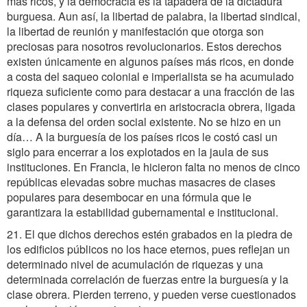
más ricos, y la democracia es la tapadera de la dictadura
burguesa. Aun así, la libertad de palabra, la libertad sindical,
la libertad de reunión y manifestación que otorga son
preciosas para nosotros revolucionarios. Estos derechos
existen únicamente en algunos países más ricos, en donde
a costa del saqueo colonial e imperialista se ha acumulado
riqueza suficiente como para destacar a una fracción de las
clases populares y convertirla en aristocracia obrera, ligada
a la defensa del orden social existente. No se hizo en un
día… A la burguesía de los países ricos le costó casi un
siglo para encerrar a los explotados en la jaula de sus
instituciones. En Francia, le hicieron falta no menos de cinco
repúblicas elevadas sobre muchas masacres de clases
populares para desembocar en una fórmula que le
garantizara la estabilidad gubernamental e institucional.
21. El que dichos derechos estén grabados en la piedra de
los edificios públicos no los hace eternos, pues reflejan un
determinado nivel de acumulación de riquezas y una
determinada correlación de fuerzas entre la burguesía y la
clase obrera. Pierden terreno, y pueden verse cuestionados