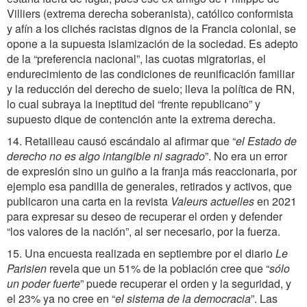
Villiers (extrema derecha soberanista), católico conformista
y afín a los clichés racistas dignos de la Francia colonial, se
opone a la supuesta islamización de la sociedad. Es adepto
de la “preferencia nacional”, las cuotas migratorias, el
endurecimiento de las condiciones de reunificación familiar
y la reducción del derecho de suelo; lleva la política de RN,
lo cual subraya la ineptitud del “frente republicano” y
supuesto dique de contención ante la extrema derecha.
14. Retailleau causó escándalo al afirmar que “
el Estado de
derecho no es algo intangible ni sagrado
”. No era un error
de expresión sino un guiño a la franja más reaccionaria, por
ejemplo esa pandilla de generales, retirados y activos, que
publicaron una carta en la revista
Valeurs actuelles
en 2021
para expresar su deseo de recuperar el orden y defender
“los valores de la nación”, al ser necesario, por la fuerza.
15. Una encuesta realizada en septiembre por el diario
Le
Parisien
revela que un 51% de la población cree que “
sólo
un poder fuerte
” puede recuperar el orden y la seguridad, y
el 23% ya no cree en “
el sistema de la democracia
”. Las