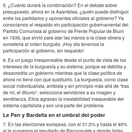
5. ¿Cuánto durará la combinación? En el debate sobre
presupuesto, ahora en la Asamblea, ¿quién puede distinguir
entre los partidarios y oponentes oficiales al gobierno? Ya
conocíamos el respaldo sin participación gubernamental del
Partido Comunista al gobierno de Frente Popular de Blum
en 1936, que sirvió para atar las manos a la clase obrera y
someterla al orden burgués. ¡Hoy día tenemos la
participación al gobierno, sin respaldo!
6. Es un juego irresponsable desde el punto de vista de los
intereses de la burguesía y su sistema, porque se debilita y
desacredita un gobierno mientras que la clase política de
ahora no tiene con qué sustituirlo. La burguesía, como clase
social individualista, arribista y sin principio más allá de “tras
de mí, el diluvio”, selecciona servidores a su imagen y
semblanza. Ellos agravan la inestabilidad inseparable del
sistema capitalista y son una parte del problema.
Le Pen y Bardella en el umbral del poder
7. En las elecciones europeas, con el 31,5% y hasta el 40%
si le sumamos el resultado de Reconquête y demás listas