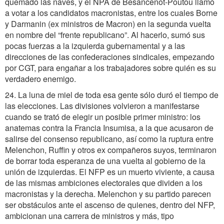
quemado las naves, y el NPA de Besancenot-Poutou llamó
a votar a los candidatos macronistas, entre los cuales Borne
y Darmanin (ex ministros de Macron) en la segunda vuelta
en nombre del “frente republicano”. Al hacerlo, sumó sus
pocas fuerzas a la izquierda gubernamental y a las
direcciones de las confederaciones sindicales, empezando
por CGT, para engañar a los trabajadores sobre quién es su
verdadero enemigo.
24. La luna de miel de toda esa gente sólo duró el tiempo de
las elecciones. Las divisiones volvieron a manifestarse
cuando se trató de elegir un posible primer ministro: los
anatemas contra la Francia Insumisa, a la que acusaron de
salirse del consenso republicano, así como la ruptura entre
Melenchon, Ruffin y otros ex compañeros suyos, terminaron
de borrar toda esperanza de una vuelta al gobierno de la
unión de izquierdas. El NFP es un muerto viviente, a causa
de las mismas ambiciones electorales que dividen a los
macronistas y la derecha. Melenchon y su partido parecen
ser obstáculos ante el ascenso de quienes, dentro del NFP,
ambicionan una carrera de ministros y más, tipo