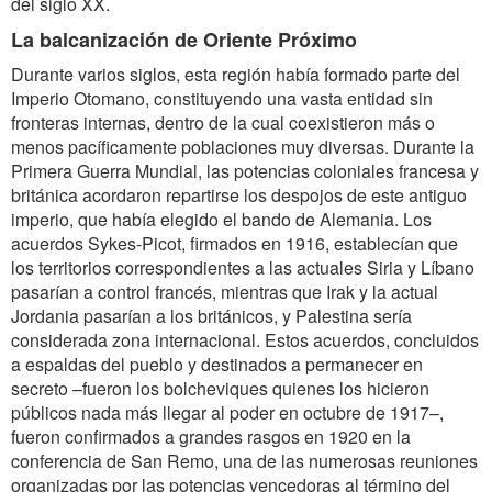
del siglo XX.
La balcanización de Oriente Próximo
Durante varios siglos, esta región había formado parte del
Imperio Otomano, constituyendo una vasta entidad sin
fronteras internas, dentro de la cual coexistieron más o
menos pacíficamente poblaciones muy diversas. Durante la
Primera Guerra Mundial, las potencias coloniales francesa y
británica acordaron repartirse los despojos de este antiguo
imperio, que había elegido el bando de Alemania. Los
acuerdos Sykes-Picot, firmados en 1916, establecían que
los territorios correspondientes a las actuales Siria y Líbano
pasarían a control francés, mientras que Irak y la actual
Jordania pasarían a los británicos, y Palestina sería
considerada zona internacional. Estos acuerdos, concluidos
a espaldas del pueblo y destinados a permanecer en
secreto
–
fueron los bolcheviques quienes los hicieron
públicos nada más llegar al poder en octubre de 1917
–
,
fueron confirmados a grandes rasgos en 1920 en la
conferencia de San Remo, una de las numerosas reuniones
organizadas por las potencias vencedoras al término del