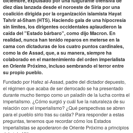
diciembre, expulsado por una fulgurante ofensiva de
diez días lanzada desde el noroeste de Siria por una
coalición dirigida por la organización islamista Hayat
Tahrir al-Sham (HTS). Haciendo gala de una hipocresía
sin límites, los dirigentes occidentales aplaudieron la
caída del "Estado bárbaro", como dijo Macron. En
realidad, nunca han tenido reparos en meterse en la
cama con dictaduras de los cuatro puntos cardinales,
como la de Assad, que, a su manera, siempre ha
colaborado en el mantenimiento del orden imperialista
en Oriente Próximo, incluso sembrando el terror entre
su propio pueblo.
Fundado por Hafez al-Assad, padre del dictador depuesto,
el régimen que acaba de ser derrocado se ha presentado
durante mucho tiempo como un paladín de la lucha contra el
imperialismo. ¿Cómo surgió y cuál fue la naturaleza de su
relación con el imperialismo? ¿Qué perspectivas se abren
para el pueblo sirio tras su caída? Para responder a estas
preguntas, tenemos que recordar cómo los Estados
imperialistas se apoderaron de Oriente Próximo a principios