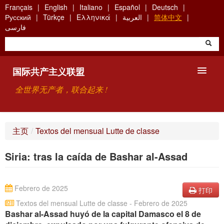
Skip
Français
English
Italiano
Español
Deutsch
to
Русский
Türkçe
Ελληνικά
العربية
简体中文
main
فارسی
content
国际共产主义联盟
全世界无产者，联合起来 !
主要观点
主页
/
Textos del mensual Lutte de classe
关于国际共产主义联盟（ICU）
Siria: tras la caída de Bashar al-Assad
搜索
联系方式
Febrero de 2025
打印
Textos del mensual Lutte de classe - Febrero de 2025
Bashar al-Assad huyó de la capital Damasco el 8 de